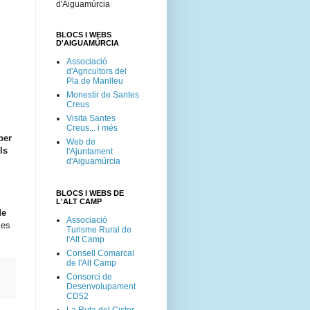
d'Aiguamúrcia
BLOCS I WEBS
D'AIGUAMÚRCIA
Associació
d'Agricultors del
Pla de Manlleu
Monestir de Santes
Creus
Visita Santes
Creus... i més
per
Web de
ls
l'Ajuntament
d'Aiguamúrcia
BLOCS I WEBS DE
L'ALT CAMP
de
Associació
mes
Turisme Rural de
l'Alt Camp
Consell Comarcal
de l'Alt Camp
Consorci de
Desenvolupament
CD52