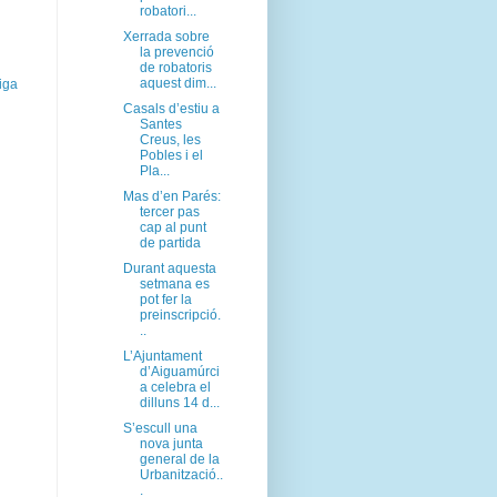
robatori...
Xerrada sobre
la prevenció
de robatoris
aquest dim...
iga
Casals d’estiu a
Santes
Creus, les
Pobles i el
Pla...
Mas d’en Parés:
tercer pas
cap al punt
de partida
Durant aquesta
setmana es
pot fer la
preinscripció.
..
L’Ajuntament
d’Aiguamúrci
a celebra el
dilluns 14 d...
S’escull una
nova junta
general de la
Urbanització..
.