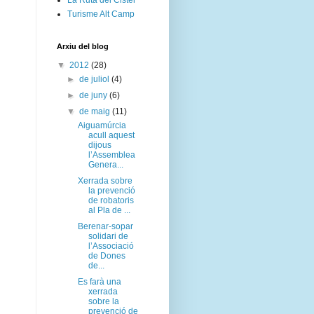
La Ruta del Cister
Turisme Alt Camp
Arxiu del blog
▼
2012
(28)
►
de juliol
(4)
►
de juny
(6)
▼
de maig
(11)
Aiguamúrcia
acull aquest
dijous
l’Assemblea
Genera...
Xerrada sobre
la prevenció
de robatoris
al Pla de ...
Berenar-sopar
solidari de
l’Associació
de Dones
de...
Es farà una
xerrada
sobre la
prevenció de