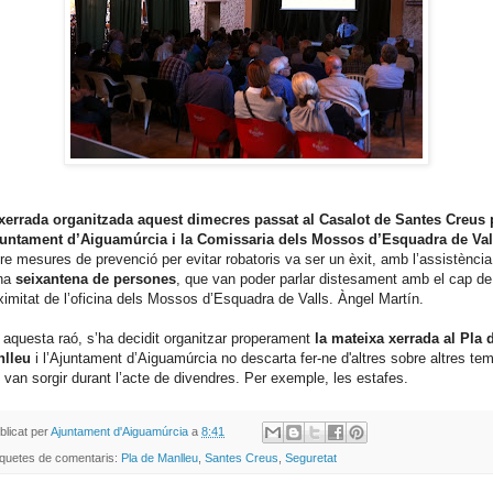
xerrada organitzada aquest dimecres passat al Casalot de Santes Creus 
juntament d’Aiguamúrcia i la Comissaria dels Mossos d’Esquadra de Val
re mesures de prevenció per evitar robatoris va ser un èxit, amb l’assistència
na
seixantena de persones
, que van poder parlar distesament amb el cap de
ximitat de l’oficina dels Mossos d’Esquadra de Valls. Àngel Martín.
 aquesta raó, s’ha decidit organitzar properament
la mateixa xerrada al Pla 
lleu
i l’Ajuntament d’Aiguamúrcia no descarta fer-ne d'altres sobre altres te
 van sorgir durant l’acte de divendres. Per exemple, les estafes.
blicat per
Ajuntament d'Aiguamúrcia
a
8:41
iquetes de comentaris:
Pla de Manlleu
,
Santes Creus
,
Seguretat