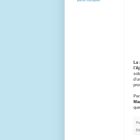
perfil complet
La 
l'A
sob
d’u
pro
Per
Man
que
Pu
Et