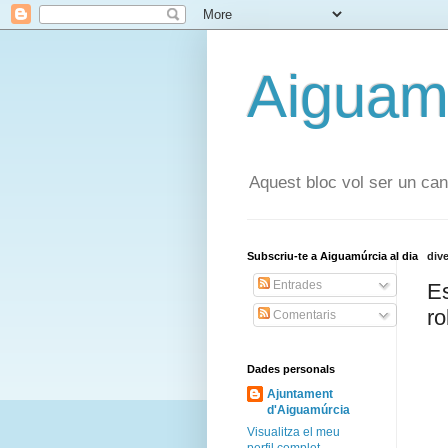
Aiguamú
Aquest bloc vol ser un can
Subscriu-te a Aiguamúrcia al dia
div
Entrades
Es
ro
Comentaris
Dades personals
Ajuntament
d'Aiguamúrcia
Visualitza el meu